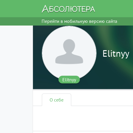
Перейти в мобильную версию сайта
Elitnyy
Elitnyy
О себе