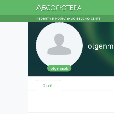
Перейти в мобильную версию сайта
olgenm
olgenmak
О себе