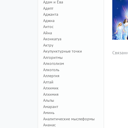
Адам и Ева
Адепт
Аджанта
Аджна
Аитос
Айна
Аконкагуа
Актру
Акупунктурные точки
Связан
Алгоритмы
Алкоголизм
Алкоголь
Аллергия
Алтай
Алхимик
Алхимия
Альпы
Амарант
Аминь
Аналитические мыслеформы
Ананас