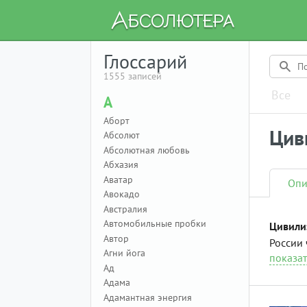
Глоссарий
1555 записей
Все
А
Аборт
Цив
Абсолют
Абсолютная любовь
Абхазия
Аватар
Опи
Авокадо
Австралия
Автомобильные пробки
Цивили
Автор
России 
Агни йога
показат
Ад
Адама
Адамантная энергия