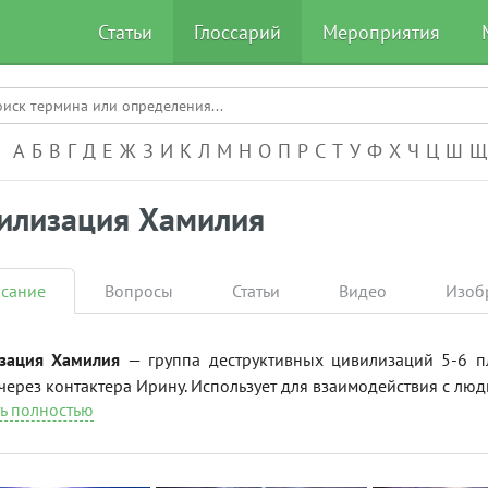
Статьи
Глоссарий
Мероприятия
А-Я
А
Б
В
Г
Д
Е
Ж
З
И
К
Л
М
Н
О
П
Р
С
Т
У
Ф
Х
Ч
Ц
Ш
Щ
илизация Хамилия
сание
Вопросы
Статьи
Видео
Изоб
зация Хамилия
— группа деструктивных цивилизаций 5-6 п
через контактера Ирину. Использует для взаимодействия с людь
ь полностью