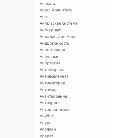
Анахата
Ангел-Хранитель
Ангелы
Ангельская система
Ангкор-ват
Андаманское море
Андрогинность
Аннигиляция
Аннунаки
Анорексия
Антахкарана
Антивселенная
Антиматерия
Антимир
Антитворение
Антихрист
Антропонимика
Анубис
Анура
Аполлон
Арарат