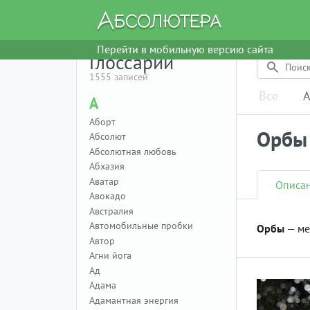
Перейти в мобильную версию сайта
Глоссарий
1555 записей
Все
А
А
Аборт
Орбы
Абсолют
Абсолютная любовь
Абхазия
Аватар
Описа
Авокадо
Австралия
Автомобильные пробки
Орбы
— ме
Автор
Агни йога
Ад
Адама
Адамантная энергия