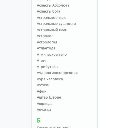
Аспекты Абсолюта
Аспекты бога
Астральное тело
Астральные сущности
Астральный план
Астролог
Астрология
Атлантида
Атмическое тело
Атом
Атрибутика
Аудиопсихокоррекция
Аура человека
Аутизм
Афон
Аштар Шеран
Аюрведа
Аяуаска
Б
Базальные ганглии