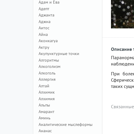
Адам и Ева
Адепт
Аджанта
Аджна
Аитос
Айна
Аконкагуа
Актру
Описание 
Акупунктурные точки
Паранорм
Алгоритмы
наблюдени
Алкоголизм
Алкоголь
При боле
Аллергия
Сферическ
Алтай
таких сущ
Алхимик
Алхимия
Альпы
Связанные
Амарант
Аминь
Аналитические мыслеформы
Ананас