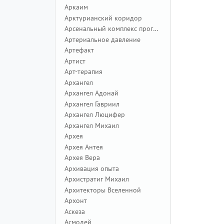
Аркаим
Арктурианский коридор
Арсенальный комплекс программ
Артериальное давление
Артефакт
Артист
Арт-терапия
Архангел
Архангел Адонай
Архангел Гавриил
Архангел Люцифер
Архангел Михаил
Архея
Архея Антея
Архея Вера
Архивация опыта
Архистратиг Михаил
Архитекторы Вселенной
Архонт
Аскеза
Асмодей