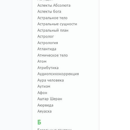
Аспекты Абсолюта
Аспекты бога
Астральное тело
Астральные сущности
Астральный план
Астролог
Астрология
Атлантида
Атмическое тело
Атом
Атрибутика
Аудиопсихокоррекция
Аура человека
Аутизм
Афон
Аштар Шеран
Аюрведа
Аяуаска
Б
Базальные ганглии