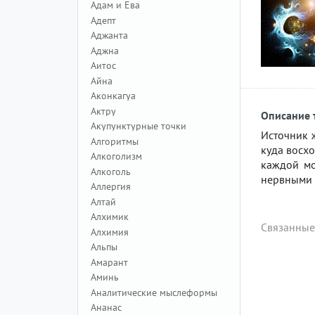
Адам и Ева
Адепт
Аджанта
Аджна
Аитос
Айна
Аконкагуа
Актру
Описание 
Акупунктурные точки
Источник ж
Алгоритмы
куда восх
Алкоголизм
каждой мо
Алкоголь
нервными к
Аллергия
Алтай
Алхимик
Связанные
Алхимия
Альпы
Амарант
Аминь
Аналитические мыслеформы
Ананас