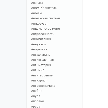
Анахата
Ангел-Хранитель
Ангелы
Ангельская система
Ангкор-ват
Андаманское море
Андрогинность
Аннигиляция
Аннунаки
Анорексия
Антахкарана
Антивселенная
Антиматерия
Антимир
Антитворение
Антихрист
Антропонимика
Анубис
Анура
Аполлон
Арарат