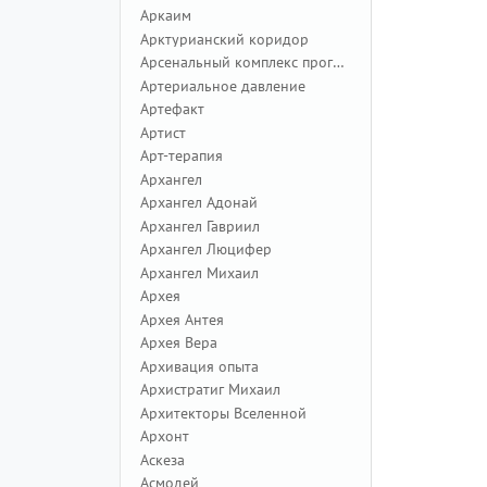
Аркаим
Арктурианский коридор
Арсенальный комплекс программ
Артериальное давление
Артефакт
Артист
Арт-терапия
Архангел
Архангел Адонай
Архангел Гавриил
Архангел Люцифер
Архангел Михаил
Архея
Архея Антея
Архея Вера
Архивация опыта
Архистратиг Михаил
Архитекторы Вселенной
Архонт
Аскеза
Асмодей