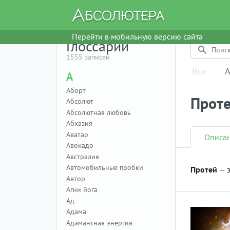
Перейти в мобильную версию сайта
Глоссарий
1555 записей
Все
А
А
Аборт
Прот
Абсолют
Абсолютная любовь
Абхазия
Аватар
Описа
Авокадо
Австралия
Автомобильные пробки
Протей
— з
Автор
Агни йога
Ад
Адама
Адамантная энергия