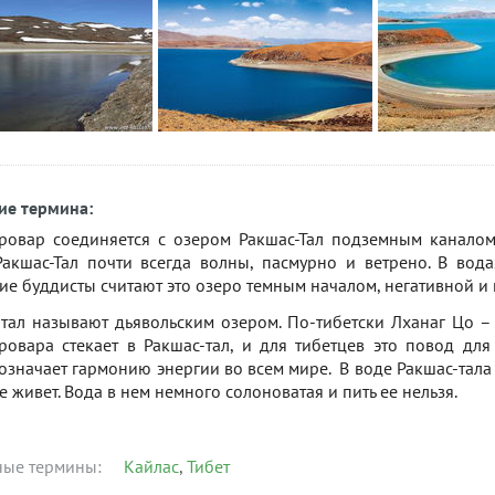
ие термина:
ровар соединяется с озером Ракшас-Тал подземным каналом
Ракшас-Тал почти всегда волны, пасмурно и ветрено. В вод
ие буддисты считают это озеро темным началом, негативной и
тал называют дьявольским озером. По-тибетски Лханаг Цо – 
ровара стекает в Ракшас-тал, и для тибетцев это повод для
означает гармонию энергии во всем мире. В воде Ракшас-тала
е живет. Вода в нем немного солоноватая и пить ее нельзя.
ные термины:
Кайлас
Тибет