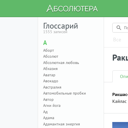
Глоссарий
1555 записей
Все
А
Аборт
Рак
Абсолют
Абсолютная любовь
Абхазия
Аватар
Опи
Авокадо
Австралия
Автомобильные пробки
Ракшас
Автор
Кайлас
Агни йога
Ад
Адама
Адамантная энергия