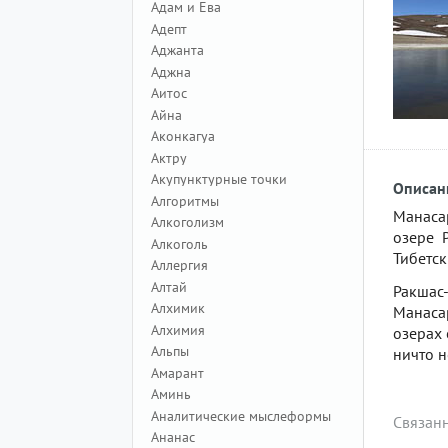
Адам и Ева
Адепт
Аджанта
Аджна
Аитос
Айна
Аконкагуа
Актру
Акупунктурные точки
Описан
Алгоритмы
Манаса
Алкоголизм
озере 
Алкоголь
Тибетск
Аллергия
Алтай
Ракшас-
Алхимик
Манаса
Алхимия
озерах 
Альпы
ничто н
Амарант
Аминь
Аналитические мыслеформы
Связан
Ананас