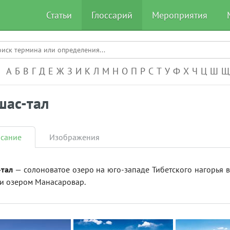
Статьи
Глоссарий
Мероприятия
А-Я
А
Б
В
Г
Д
Е
Ж
З
И
К
Л
М
Н
О
П
Р
С
Т
У
Ф
Х
Ч
Ц
Ш
Щ
шас-тал
сание
Изображения
-тал
— солоноватое озеро на юго-западе Тибетского нагорья 
 и озером Манасаровар.