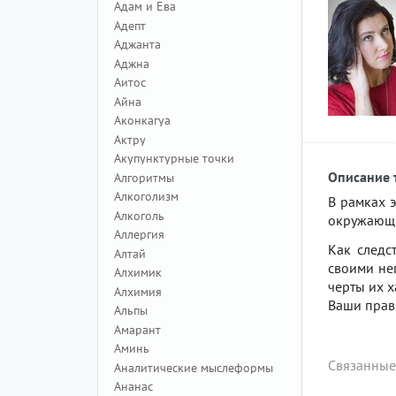
Адам и Ева
Адепт
Аджанта
Аджна
Аитос
Айна
Аконкагуа
Актру
Акупунктурные точки
Описание 
Алгоритмы
Алкоголизм
В рамках э
Алкоголь
окружающи
Аллергия
Как следс
Алтай
своими не
Алхимик
черты их х
Алхимия
Ваши прав
Альпы
Амарант
Аминь
Связанные
Аналитические мыслеформы
Ананас