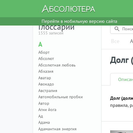
Перейти в мобильную версию сайта
Глоссарий
1555 записей
Все
А
А
Аборт
Долг 
Абсолют
Абсолютная любовь
Абхазия
Аватар
Описа
Авокадо
Австралия
Автомобильные пробки
Долг (дол
Автор
правила, р
Агни йога
Ад
Адама
Адамантная энергия