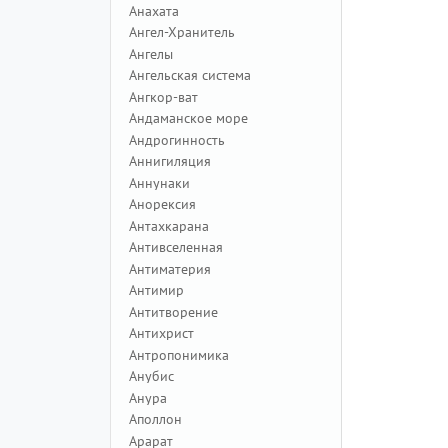
Анахата
Ангел-Хранитель
Ангелы
Ангельская система
Ангкор-ват
Андаманское море
Андрогинность
Аннигиляция
Аннунаки
Анорексия
Антахкарана
Антивселенная
Антиматерия
Антимир
Антитворение
Антихрист
Антропонимика
Анубис
Анура
Аполлон
Арарат