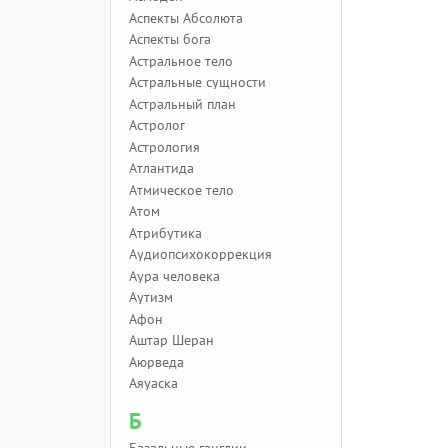
Аспекты Абсолюта
Аспекты бога
Астральное тело
Астральные сущности
Астральный план
Астролог
Астрология
Атлантида
Атмическое тело
Атом
Атрибутика
Аудиопсихокоррекция
Аура человека
Аутизм
Афон
Аштар Шеран
Аюрведа
Аяуаска
Б
Базальные ганглии