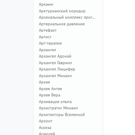
Аркаим
Арктурианский коридор
Арсенальный комплекс программ
Артериальное давление
Артефакт
Артист
Арт-терапия
Архангел
Архангел Адонай
Архангел Гавриил
Архангел Люцифер
Архангел Михаил
Архея
Архея Антея
Архея Вера
Архивация опыта
Архистратиг Михаил
Архитекторы Вселенной
Архонт
Аскеза
Асмодей