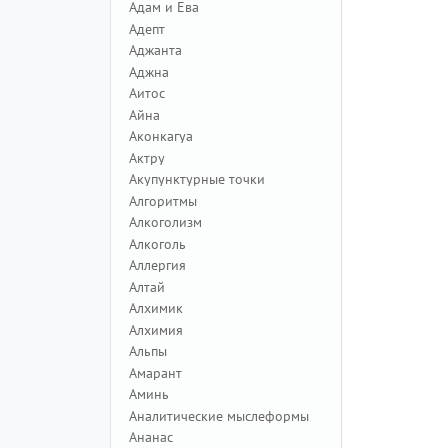
Адам и Ева
Адепт
Аджанта
Аджна
Аитос
Айна
Аконкагуа
Актру
Акупунктурные точки
Алгоритмы
Алкоголизм
Алкоголь
Аллергия
Алтай
Алхимик
Алхимия
Альпы
Амарант
Аминь
Аналитические мыслеформы
Ананас