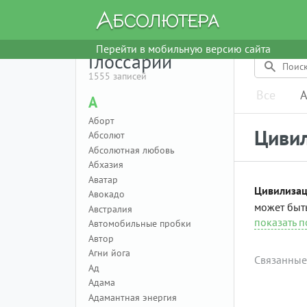
Перейти в мобильную версию сайта
Глоссарий
1555 записей
Все
А
А
Аборт
Цивил
Абсолют
Абсолютная любовь
Абхазия
Аватар
Цивилизац
Авокадо
может быт
Австралия
показать 
Автомобильные пробки
Автор
Агни йога
Связанные
Ад
Адама
Адамантная энергия