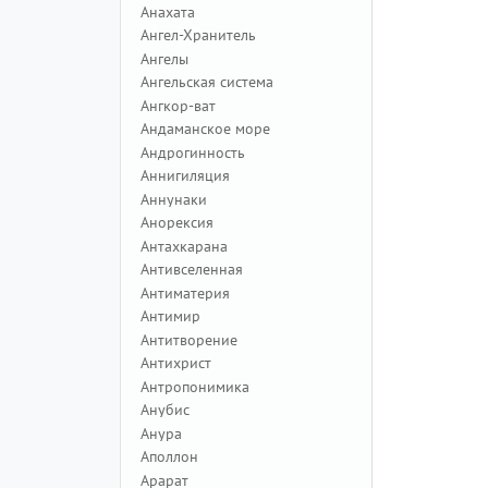
Анахата
Ангел-Хранитель
Ангелы
Ангельская система
Ангкор-ват
Андаманское море
Андрогинность
Аннигиляция
Аннунаки
Анорексия
Антахкарана
Антивселенная
Антиматерия
Антимир
Антитворение
Антихрист
Антропонимика
Анубис
Анура
Аполлон
Арарат