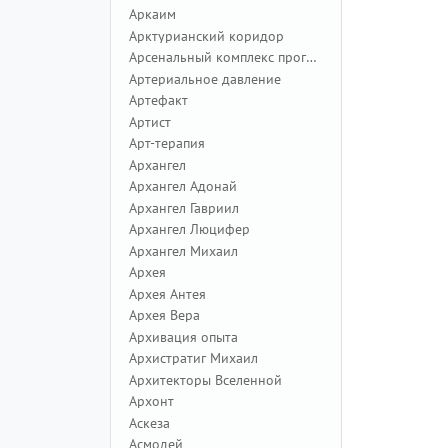
Аркаим
Арктурианский коридор
Арсенальный комплекс программ
Артериальное давление
Артефакт
Артист
Арт-терапия
Архангел
Архангел Адонай
Архангел Гавриил
Архангел Люцифер
Архангел Михаил
Архея
Архея Антея
Архея Вера
Архивация опыта
Архистратиг Михаил
Архитекторы Вселенной
Архонт
Аскеза
Асмодей