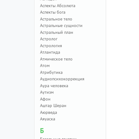
Аспекты Абсолюта
Аспекты бога
Астральное тело
Астральные сущности
Астральный план
Астролог
Астрология
Атлантида
Атмическое тело
Атом
Атрибутика
Аудиопсихокоррекция
Аура человека
Аутизм
Афон
Аштар Шеран
Аюрведа
Аяуаска
Б
Базальные ганглии