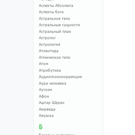
Аспекты Абсолюта
Аспекты бога
Астральное тело
Астральные сущности
Астральный план
Астролог
Астрология
Атлантида
Атмическое тело
Атом
Атрибутика
Аудиопсихокоррекция
Аура человека
Аутизм
Афон
Аштар Шеран
Аюрведа
Аяуаска
Б
Базальные ганглии