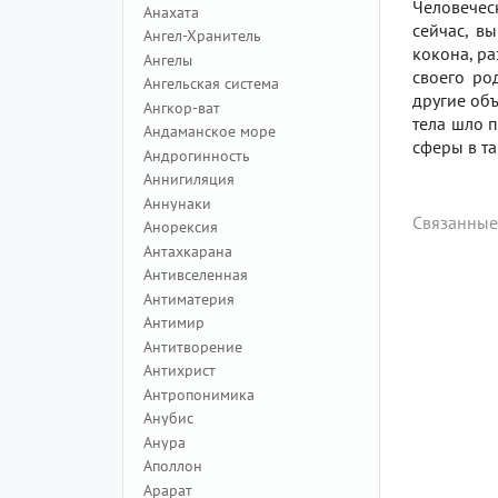
Человеческ
Анахата
сейчас, в
Ангел-Хранитель
кокона, ра
Ангелы
своего ро
Ангельская система
другие объ
Ангкор-ват
тела шло п
Андаманское море
сферы в та
Андрогинность
Аннигиляция
Аннунаки
Связанные
Анорексия
Антахкарана
Антивселенная
Антиматерия
Антимир
Антитворение
Антихрист
Антропонимика
Анубис
Анура
Аполлон
Арарат