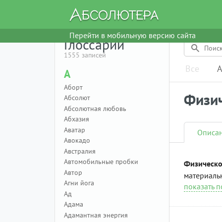
Перейти в мобильную версию сайта
Глоссарий
1555 записей
Все
А
А
Аборт
Физич
Абсолют
Абсолютная любовь
Абхазия
Аватар
Описа
Авокадо
Австралия
Автомобильные пробки
Физическо
Автор
материаль
Агни йога
показать 
Ад
Адама
Адамантная энергия