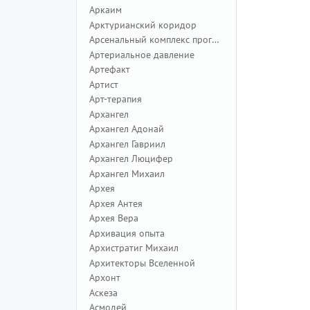
Аркаим
Арктурианский коридор
Арсенальный комплекс программ
Артериальное давление
Артефакт
Артист
Арт-терапия
Архангел
Архангел Адонай
Архангел Гавриил
Архангел Люцифер
Архангел Михаил
Архея
Архея Антея
Архея Вера
Архивация опыта
Архистратиг Михаил
Архитекторы Вселенной
Архонт
Аскеза
Асмодей