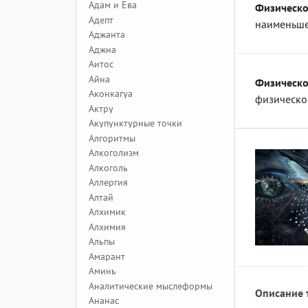
Адам и Ева
Физическо
Адепт
наименьше
Аджанта
Аджна
Аитос
Айна
Физическо
Аконкагуа
физическое
Актру
Акупунктурные точки
Алгоритмы
Алкоголизм
Алкоголь
Аллергия
Алтай
Алхимик
Алхимия
Альпы
Амарант
Аминь
Аналитические мыслеформы
Описание 
Ананас