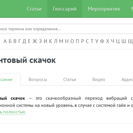
Статьи
Глоссарий
Мероприятия
А-Я
А
Б
В
Г
Д
Е
Ж
З
И
К
Л
М
Н
О
П
Р
С
Т
У
Ф
Х
Ч
Ц
Ш
Щ
нтовый скачок
сание
Вопросы
Статьи
Видео
Ауди
вый скачок
— это скачкообразный переход вибраций с
онной системы на новый уровень. в случае с системой гайя и 
ь полностью