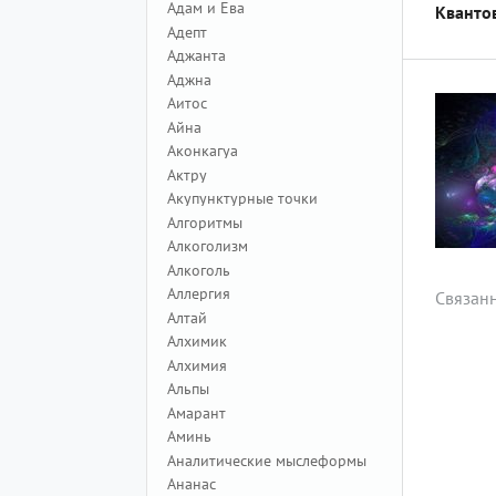
Адам и Ева
Кванто
Адепт
Аджанта
Аджна
Аитос
Айна
Аконкагуа
Актру
Акупунктурные точки
Алгоритмы
Алкоголизм
Алкоголь
Аллергия
Связан
Алтай
Алхимик
Алхимия
Альпы
Амарант
Аминь
Аналитические мыслеформы
Ананас