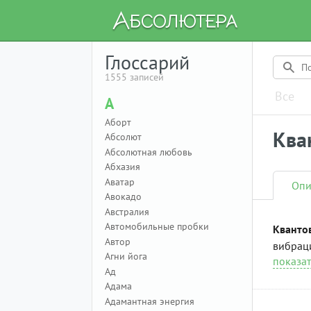
Глоссарий
1555 записей
Все
А
Аборт
Ква
Абсолют
Абсолютная любовь
Абхазия
Аватар
Опи
Авокадо
Австралия
Автомобильные пробки
Кванто
Автор
вибраци
Агни йога
показат
Ад
Адама
Адамантная энергия