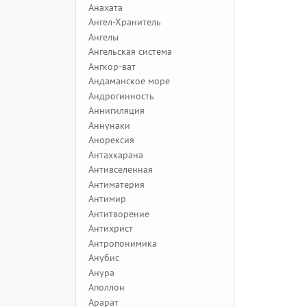
Анахата
Ангел-Хранитель
Ангелы
Ангельская система
Ангкор-ват
Андаманское море
Андрогинность
Аннигиляция
Аннунаки
Анорексия
Антахкарана
Антивселенная
Антиматерия
Антимир
Антитворение
Антихрист
Антропонимика
Анубис
Анура
Аполлон
Арарат