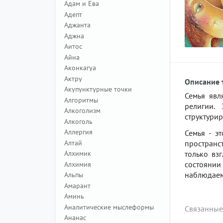
Адам и Ева
Адепт
Аджанта
Аджна
Аитос
Айна
Аконкагуа
Актру
Описание 
Акупунктурные точки
Семья явл
Алгоритмы
религии.
Алкоголизм
структури
Алкоголь
Аллергия
Семья - э
Алтай
пространст
Алхимик
только вз
состоянии
Алхимия
наблюдаем
Альпы
Амарант
Аминь
Аналитические мыслеформы
Связанные
Ананас