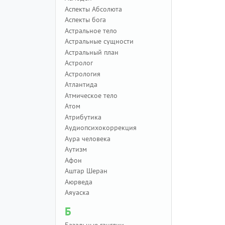
Аспекты Абсолюта
Аспекты бога
Астральное тело
Астральные сущности
Астральный план
Астролог
Астрология
Атлантида
Атмическое тело
Атом
Атрибутика
Аудиопсихокоррекция
Аура человека
Аутизм
Афон
Аштар Шеран
Аюрведа
Аяуаска
Б
Базальные ганглии