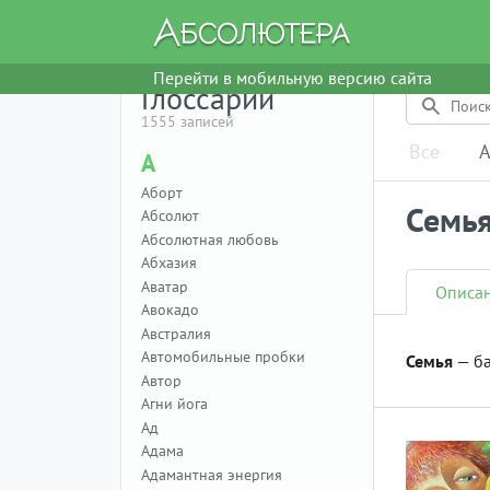
Перейти в мобильную версию сайта
Глоссарий
1555 записей
Все
А
А
Аборт
Семь
Абсолют
Абсолютная любовь
Абхазия
Аватар
Описа
Авокадо
Австралия
Автомобильные пробки
Семья
— ба
Автор
Агни йога
Ад
Адама
Адамантная энергия