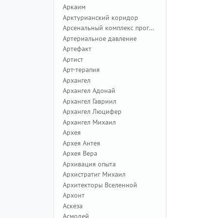
Аркаим
Арктурианский коридор
Арсенальный комплекс программ
Артериальное давление
Артефакт
Артист
Арт-терапия
Архангел
Архангел Адонай
Архангел Гавриил
Архангел Люцифер
Архангел Михаил
Архея
Архея Антея
Архея Вера
Архивация опыта
Архистратиг Михаил
Архитекторы Вселенной
Архонт
Аскеза
Асмодей