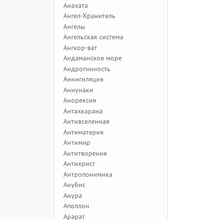
Анахата
Ангел-Хранитель
Ангелы
Ангельская система
Ангкор-ват
Андаманское море
Андрогинность
Аннигиляция
Аннунаки
Анорексия
Антахкарана
Антивселенная
Антиматерия
Антимир
Антитворение
Антихрист
Антропонимика
Анубис
Анура
Аполлон
Арарат