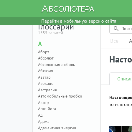
Перейти в мобильную версию сайта
Глоссарий
1555 записей
Все
А
А
Аборт
Наст
Абсолют
Абсолютная любовь
Абхазия
Аватар
Описа
Авокадо
Австралия
Автомобильные пробки
Настоящее
Автор
то есть оп
Агни йога
Ад
Адама
Адамантная энергия