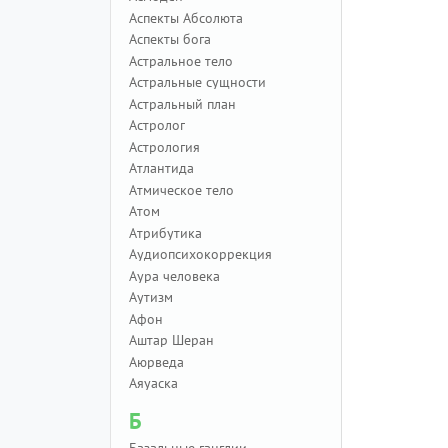
Аспекты Абсолюта
Аспекты бога
Астральное тело
Астральные сущности
Астральный план
Астролог
Астрология
Атлантида
Атмическое тело
Атом
Атрибутика
Аудиопсихокоррекция
Аура человека
Аутизм
Афон
Аштар Шеран
Аюрведа
Аяуаска
Б
Базальные ганглии