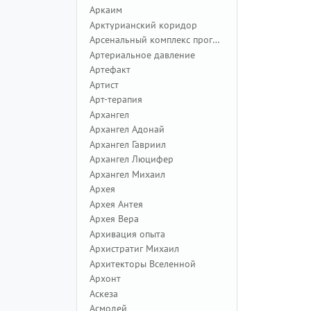
Аркаим
Арктурианский коридор
Арсенальный комплекс программ
Артериальное давление
Артефакт
Артист
Арт-терапия
Архангел
Архангел Адонай
Архангел Гавриил
Архангел Люцифер
Архангел Михаил
Архея
Архея Антея
Архея Вера
Архивация опыта
Архистратиг Михаил
Архитекторы Вселенной
Архонт
Аскеза
Асмодей