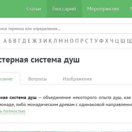
Статьи
Глоссарий
Мероприятия
А-Я
А
Б
В
Г
Д
Е
Ж
З
И
К
Л
М
Н
О
П
Р
С
Т
У
Ф
Х
Ч
Ц
Ш
Щ
стерная система душ
сание
Вопросы
Изображения
рная система душ
— объединение некоторого опыта душ, как
онаде, либо монадическим древам с одинаковой направленнос
ь полностью