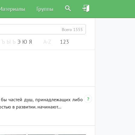
Материалы
Группы
Всего 1555
Ъ
Ы
Ь
Э
Ю
Я
A-Z
A
123
B
C
D
1
E
2
F
3
G
4
H
5
I
6
E
7
K
8
L
9
M
0
N
O
 бы частей душ, принадлежащих либо
тью в развитии. начинают...