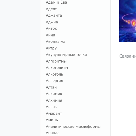
Адам и Ева
Адепт
Аджанта
Аджна
Аитос
Айна
Аконкагуа
Актру
Акупунктурные точки
Связан
Алгоритмы
Алкоголизм
Алкоголь
Аллергия
Алтай
Алхимик
Алхимия
Альпы
Амарант
Аминь
Аналитические мыслеформы
Ананас