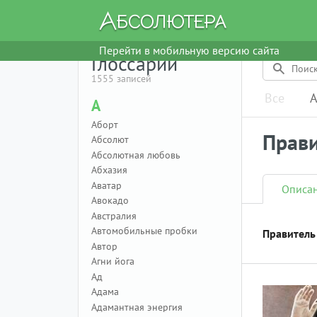
Перейти в мобильную версию сайта
Глоссарий
1555 записей
Все
А
А
Аборт
Прави
Абсолют
Абсолютная любовь
Абхазия
Аватар
Описа
Авокадо
Австралия
Автомобильные пробки
Правитель
Автор
Агни йога
Ад
Адама
Адамантная энергия