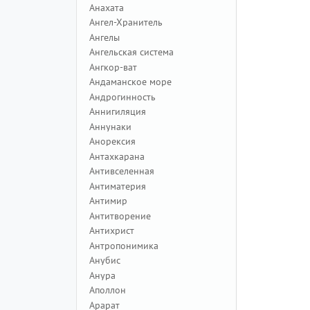
Анахата
Ангел-Хранитель
Ангелы
Ангельская система
Ангкор-ват
Андаманское море
Андрогинность
Аннигиляция
Аннунаки
Анорексия
Антахкарана
Антивселенная
Антиматерия
Антимир
Антитворение
Антихрист
Антропонимика
Анубис
Анура
Аполлон
Арарат