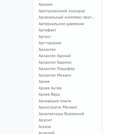
Аркаим
Арктурианский коридор
Арсенальный комплекс программ
Артериальное давление
Артефакт
Артист
Арт-терапия
Архангел
Архангел Адонай
Архангел Гавриил
Архангел Люцифер
Архангел Михаил
Архея
Архея Антея
Архея Вера
Архивация опыта
Архистратиг Михаил
Архитекторы Вселенной
Архонт
Аскеза
Асмодей