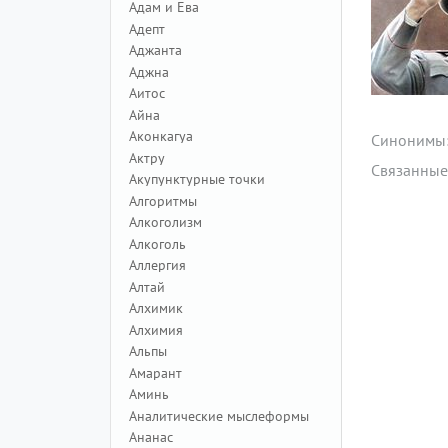
Адам и Ева
Адепт
Аджанта
Аджна
Аитос
Айна
Аконкагуа
Синонимы
Актру
Связанные
Акупунктурные точки
Алгоритмы
Алкоголизм
Алкоголь
Аллергия
Алтай
Алхимик
Алхимия
Альпы
Амарант
Аминь
Аналитические мыслеформы
Ананас