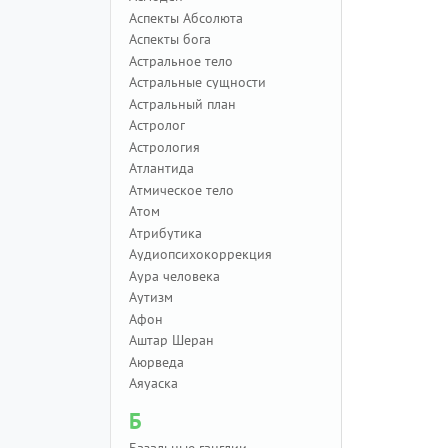
Аспекты Абсолюта
Аспекты бога
Астральное тело
Астральные сущности
Астральный план
Астролог
Астрология
Атлантида
Атмическое тело
Атом
Атрибутика
Аудиопсихокоррекция
Аура человека
Аутизм
Афон
Аштар Шеран
Аюрведа
Аяуаска
Б
Базальные ганглии