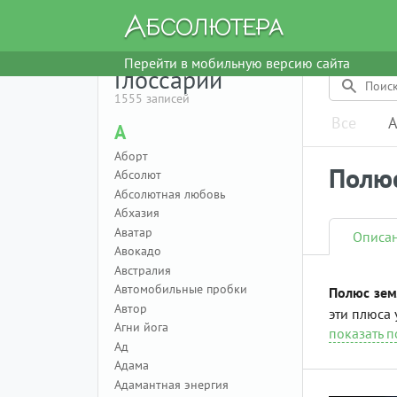
Перейти в мобильную версию сайта
Глоссарий
1555 записей
Все
А
А
Аборт
Полю
Абсолют
Абсолютная любовь
Абхазия
Аватар
Описа
Авокадо
Австралия
Автомобильные пробки
Полюс зем
Автор
эти плюса
Агни йога
показать 
Ад
Адама
Адамантная энергия