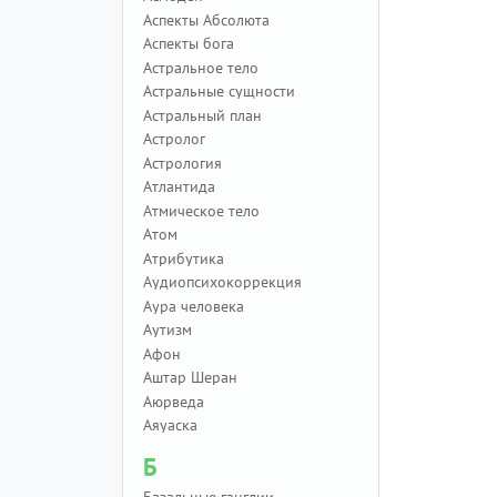
Аспекты Абсолюта
Аспекты бога
Астральное тело
Астральные сущности
Астральный план
Астролог
Астрология
Атлантида
Атмическое тело
Атом
Атрибутика
Аудиопсихокоррекция
Аура человека
Аутизм
Афон
Аштар Шеран
Аюрведа
Аяуаска
Б
Базальные ганглии