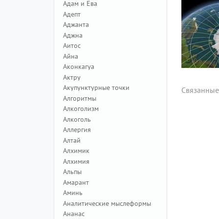
Адам и Ева
Адепт
Аджанта
Аджна
Аитос
Айна
Аконкагуа
Актру
Акупунктурные точки
Связанные
Алгоритмы
Алкоголизм
Алкоголь
Аллергия
Алтай
Алхимик
Алхимия
Альпы
Амарант
Аминь
Аналитические мыслеформы
Ананас