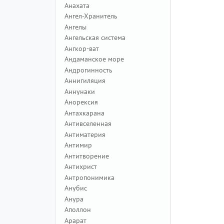
Анахата
Ангел-Хранитель
Ангелы
Ангельская система
Ангкор-ват
Андаманское море
Андрогинность
Аннигиляция
Аннунаки
Анорексия
Антахкарана
Антивселенная
Антиматерия
Антимир
Антитворение
Антихрист
Антропонимика
Анубис
Анура
Аполлон
Арарат