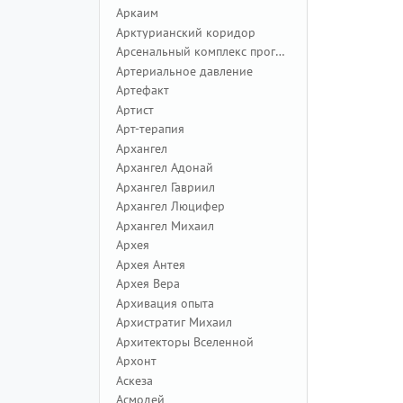
Аркаим
Арктурианский коридор
Арсенальный комплекс программ
Артериальное давление
Артефакт
Артист
Арт-терапия
Архангел
Архангел Адонай
Архангел Гавриил
Архангел Люцифер
Архангел Михаил
Архея
Архея Антея
Архея Вера
Архивация опыта
Архистратиг Михаил
Архитекторы Вселенной
Архонт
Аскеза
Асмодей