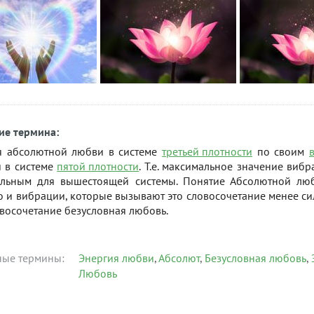
ие термина:
я абсолютной любви в системе
третьей плотности
по своим
и в системе
пятой плотности
. Т.е. максимальное значение виб
льным для вышестоящей системы. Понятие Абсолютной л
о и вибрации, которые вызывают это словосочетание менее с
восочетание безусловная любовь.
ные термины:
Энергия любви
Абсолют
Безусловная любовь
Любовь