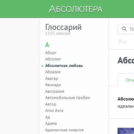
Глоссарий
1555 записей
Все
А
Аборт
Абс
Абсолют
Абсолютная любовь
Абхазия
Аватар
Опи
Авокадо
Австралия
Автомобильные пробки
Абсолю
Автор
идеаль
Агни йога
Ад
Адама
Адамантная энергия