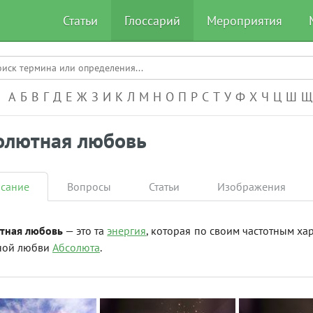
Статьи
Глоссарий
Мероприятия
А-Я
А
Б
В
Г
Д
Е
Ж
З
И
К
Л
М
Н
О
П
Р
С
Т
У
Ф
Х
Ч
Ц
Ш
Щ
олютная любовь
сание
Вопросы
Статьи
Изображения
тная любовь
— это та
энергия
, которая по своим частотным х
ной любви
Абсолюта
.