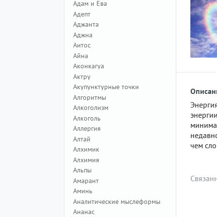
Адам и Ева
Адепт
Аджанта
Аджна
Аитос
Айна
Аконкагуа
Актру
Акупунктурные точки
Описан
Алгоритмы
Энерги
Алкоголизм
энерги
Алкоголь
минима
Аллергия
недавн
Алтай
чем сло
Алхимик
Алхимия
Альпы
Связан
Амарант
Аминь
Аналитические мыслеформы
Ананас