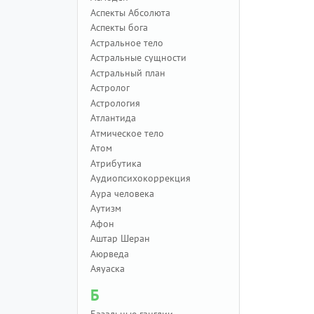
Аспекты Абсолюта
Аспекты бога
Астральное тело
Астральные сущности
Астральный план
Астролог
Астрология
Атлантида
Атмическое тело
Атом
Атрибутика
Аудиопсихокоррекция
Аура человека
Аутизм
Афон
Аштар Шеран
Аюрведа
Аяуаска
Б
Базальные ганглии