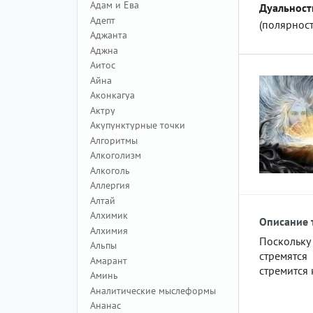
Адам и Ева
Дуальност
Адепт
(полярност
Аджанта
Аджна
Аитос
Айна
Аконкагуа
Актру
Акупунктурные точки
Алгоритмы
Алкоголизм
Алкоголь
Аллергия
Алтай
Алхимик
Описание 
Алхимия
Поскольку
Альпы
стремятся
Амарант
стремится 
Аминь
Аналитические мыслеформы
Ананас