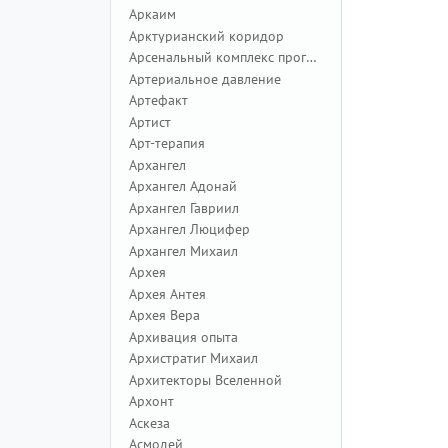
Аркаим
Арктурианский коридор
Арсенальный комплекс программ
Артериальное давление
Артефакт
Артист
Арт-терапия
Архангел
Архангел Адонай
Архангел Гавриил
Архангел Люцифер
Архангел Михаил
Архея
Архея Антея
Архея Вера
Архивация опыта
Архистратиг Михаил
Архитекторы Вселенной
Архонт
Аскеза
Асмодей