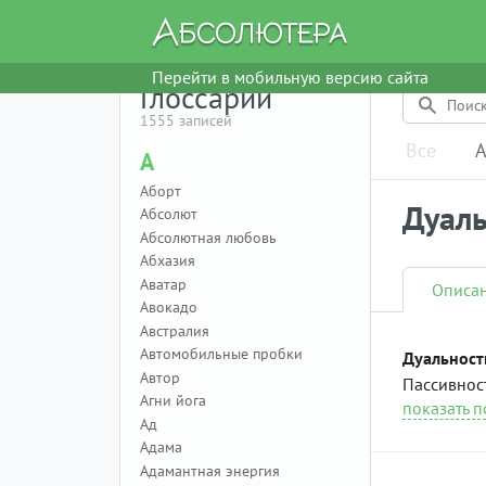
Перейти в мобильную версию сайта
Глоссарий
1555 записей
Все
А
А
Аборт
Дуаль
Абсолют
Абсолютная любовь
Абхазия
Аватар
Описа
Авокадо
Австралия
Автомобильные пробки
Дуальност
Автор
Пассивност
Агни йога
показать 
Ад
Адама
Адамантная энергия