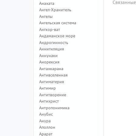
Связанные
Анахата
Ангел-Хранитель
Ангелы
Ангельская система
Ангкор-ват
Андаманское море
Андрогинность
Аннигиляция
Аннунаки
Анорексия
Антахкарана
Антивселенная
Антиматерия
Антимир
Антитворение
Антихрист
Антропонимика
Анубис
Анура
Аполлон
Арарат