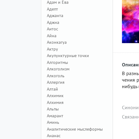
Адам и Ева
Адепт
Аджанта
Аджна
Аитос
Айна
Аконкагуа
Актру
Акупунктурные точки
Алгоритмы
Описан
Алкоголизм
В разн
Алкоголь
чения 
Аллергия
нибудь
Алтай
Алхимик
Алхимия
Синони
Альпы
Амарант
Связан
Аминь
Аналитические мыслеформы
Ананас