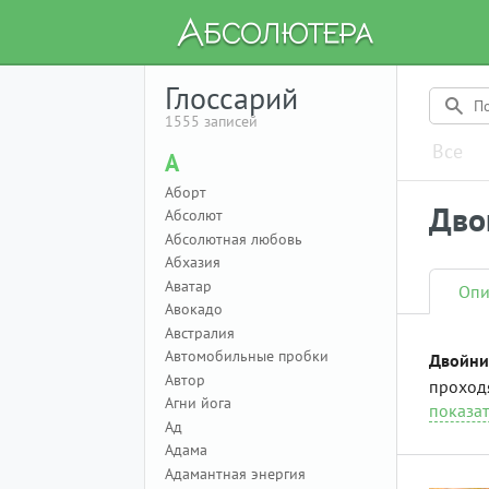
Глоссарий
1555 записей
Все
А
Аборт
Дво
Абсолют
Абсолютная любовь
Абхазия
Аватар
Опи
Авокадо
Австралия
Автомобильные пробки
Двойни
Автор
проход
Агни йога
показат
Ад
Адама
Адамантная энергия