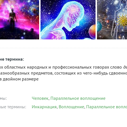
ие термина:
ых областных народных и профессиональных говорах слово
д
разнообразных предметов, состоящих из чего-нибудь сдвоенн
 в двойном размере
мы:
Человек
Параллельное воплощение
ные термины:
Инкарнация
Воплощение
Параллельное вопл