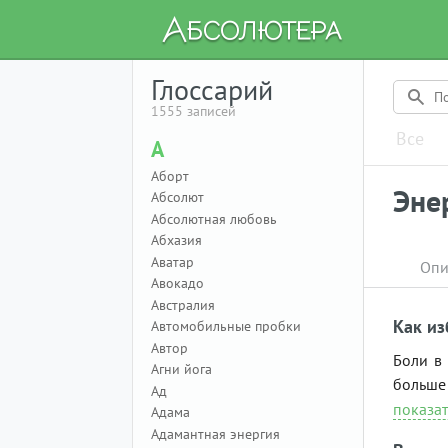
Глоссарий
1555 записей
Все
А
Аборт
Эне
Абсолют
Абсолютная любовь
Абхазия
Аватар
Опи
Авокадо
Австралия
Как из
Автомобильные пробки
Автор
Боли в
Агни йога
больше 
Ад
показат
Адама
Адамантная энергия