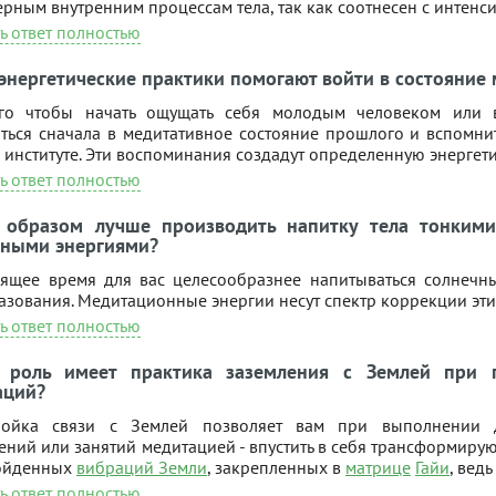
рным внутренним процессам тела, так как соотнесен с интенсив
ь ответ полностью
энергетические практики помогают войти в состояние
го чтобы начать ощущать себя молодым человеком или 
иться сначала в медитативное состояние прошлого и вспомнит
 институте. Эти воспоминания создадут определенную энергет
ь ответ полностью
 образом лучше производить напитку тела тонкими
чными энергиями?
оящее время для вас целесообразнее напитываться солнечны
зования. Медитационные энергии несут спектр коррекции этих
ь ответ полностью
 роль имеет практика заземления с Землей при п
аций?
ройка связи с Землей позволяет вам при выполнении 
ний или занятий медитацией - впустить в себя трансформиру
ойденных
вибраций Земли
, закрепленных в
матрице
Гайи
, вед
ь ответ полностью