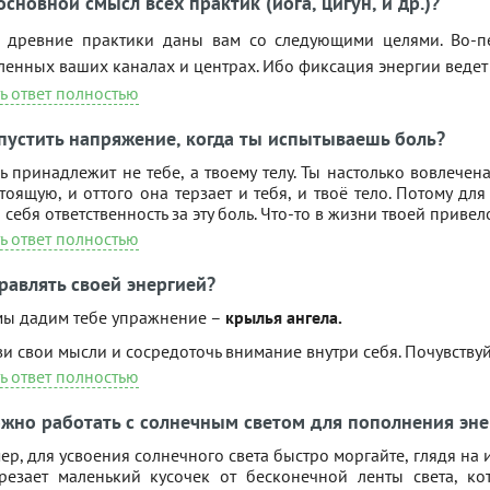
основной смысл всех практик (йога, цигун, и др.)?
и древние практики даны вам со следующими целями. Во-п
енных ваших каналах и центрах. Ибо фиксация энергии ведет к
ь ответ полностью
пустить напряжение, когда ты испытываешь боль?
ь принадлежит не тебе, а твоему телу. Ты настолько вовлечена
тоящую, и оттого она терзает и тебя, и твоё тело. Потому д
а себя ответственность за эту боль. Что-то в жизни твоей приве
ь ответ полностью
равлять своей энергией?
мы дадим тебе упражнение –
крылья ангела.
и свои мысли и сосредоточь внимание внутри себя. Почувствуй,
ь ответ полностью
ожно работать с солнечным светом для пополнения эне
р, для усвоения солнечного света быстро моргайте, глядя на
трезает маленький кусочек от бесконечной ленты света, ко