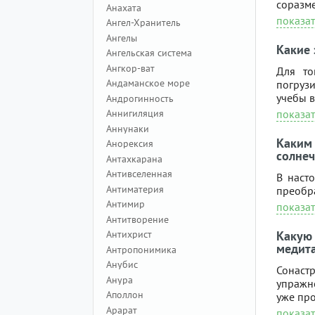
соразме
Анахата
показат
Ангел-Хранитель
Ангелы
Какие 
Ангельская система
Ангкор-ват
Для то
Андаманское море
погруз
учебы в
Андрогинность
Аннигиляция
показат
Аннунаки
Каким
Анорексия
солне
Антахкарана
Антивселенная
В наст
Антиматерия
преобра
Антимир
показат
Антитворение
Антихрист
Какую
медит
Антропонимика
Анубис
Сонаст
Анура
упражне
Аполлон
уже пр
Арарат
показат