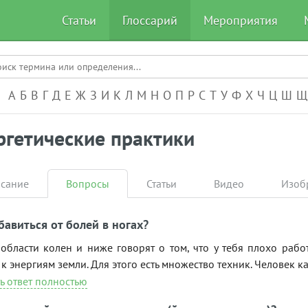
Статьи
Глоссарий
Мероприятия
А-Я
А
Б
В
Г
Д
Е
Ж
З
И
К
Л
М
Н
О
П
Р
С
Т
У
Ф
Х
Ч
Ц
Ш
Щ
ргетические практики
сание
Вопросы
Статьи
Видео
Изоб
бавиться от болей в ногах?
 области колен и ниже говорят о том, что у тебя плохо раб
к энергиям земли. Для этого есть множество техник. Человек к
ь ответ полностью