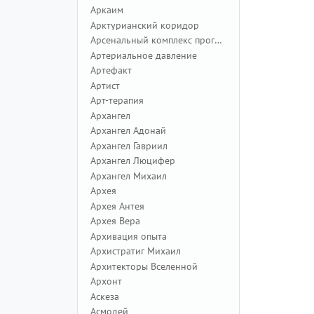
Аркаим
Арктурианский коридор
Арсенальный комплекс программ
Артериальное давление
Артефакт
Артист
Арт-терапия
Архангел
Архангел Адонай
Архангел Гавриил
Архангел Люцифер
Архангел Михаил
Архея
Архея Антея
Архея Вера
Архивация опыта
Архистратиг Михаил
Архитекторы Вселенной
Архонт
Аскеза
Асмодей