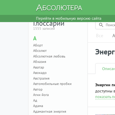
Перейти в мобильную версию сайта
Глоссарий
1555 записей
Все
А
А
Аборт
Энерг
Абсолют
Абсолютная любовь
Абхазия
Аватар
Описа
Авокадо
Австралия
Автомобильные пробки
Энергии п
Автор
доступны в
Агни йога
показать 
Ад
Адама
Адамантная энергия