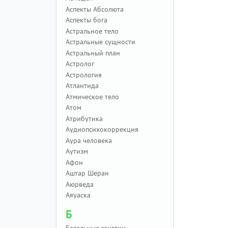
Аспекты Абсолюта
Аспекты бога
Астральное тело
Астральные сущности
Астральный план
Астролог
Астрология
Атлантида
Атмическое тело
Атом
Атрибутика
Аудиопсихокоррекция
Аура человека
Аутизм
Афон
Аштар Шеран
Аюрведа
Аяуаска
Б
Базальные ганглии