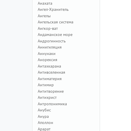
Анахата
Ангел-Хранитель
Ангелы
Ангельская система
Ангкор-ват
Андаманское море
Андрогинность
Аннигиляция
Аннунаки
Анорексия
Антахкарана
Антивселенная
Антиматерия
Антимир
Антитворение
Антихрист
Антропонимика
Анубис
Анура
Аполлон
Арарат