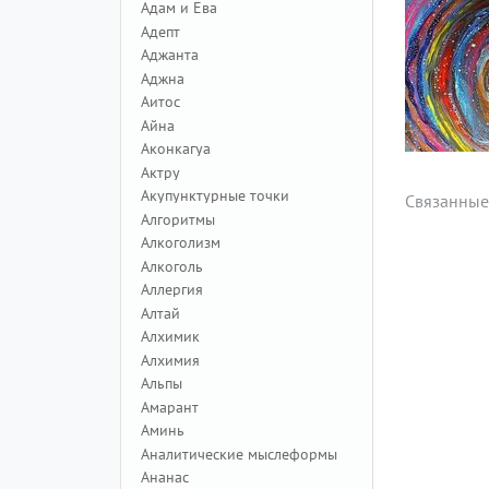
Адам и Ева
Адепт
Аджанта
Аджна
Аитос
Айна
Аконкагуа
Актру
Акупунктурные точки
Связанные
Алгоритмы
Алкоголизм
Алкоголь
Аллергия
Алтай
Алхимик
Алхимия
Альпы
Амарант
Аминь
Аналитические мыслеформы
Ананас