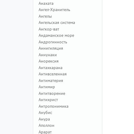
Анахата
Ангел-Хранитель
Ангелы
Ангельская система
Ангкор-ват
Андаманское море
Андрогинность
Аннигиляция
Аннунаки
Анорексия
Антахкарана
Антивселенная
Антиматерия
Антимир
Антитворение
Антихрист
Антропонимика
Анубис
Анура
Аполлон
Арарат