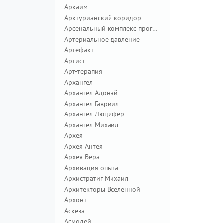
Аркаим
Арктурианский коридор
Арсенальный комплекс программ
Артериальное давление
Артефакт
Артист
Арт-терапия
Архангел
Архангел Адонай
Архангел Гавриил
Архангел Люцифер
Архангел Михаил
Архея
Архея Антея
Архея Вера
Архивация опыта
Архистратиг Михаил
Архитекторы Вселенной
Архонт
Аскеза
Асмодей