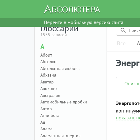
Перейти в мобильную версию сайта
Глоссарий
1555 записей
Все
А
А
Аборт
Энерг
Абсолют
Абсолютная любовь
Абхазия
Аватар
Описа
Авокадо
Австралия
Автомобильные пробки
Энергопот
Автор
континууме
Агни йога
показать 
Ад
Адама
Адамантная энергия