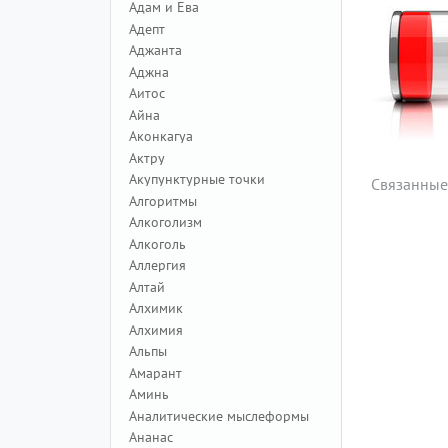
Адам и Ева
Адепт
Аджанта
Аджна
Аитос
Айна
Аконкагуа
Актру
Акупунктурные точки
Связанные
Алгоритмы
Алкоголизм
Алкоголь
Аллергия
Алтай
Алхимик
Алхимия
Альпы
Амарант
Аминь
Аналитические мыслеформы
Ананас