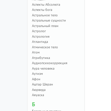
Аспекты Абсолюта
Аспекты бога
Астральное тело
Астральные сущности
Астральный план
Астролог
Астрология
Атлантида
Атмическое тело
Атом
Атрибутика
Аудиопсихокоррекция
Аура человека
Аутизм
Афон
Аштар Шеран
Аюрведа
Аяуаска
Б
Базальные ганглии