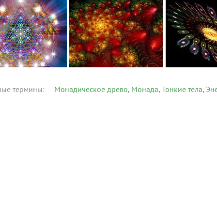
ные термины:
Монадическое древо
Монада
Тонкие тела
Эн