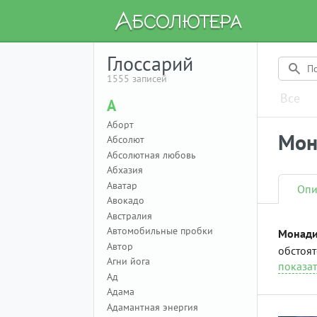
Глоссарий
1555 записей
Все
А
Аборт
Мон
Абсолют
Абсолютная любовь
Абхазия
Аватар
Опи
Авокадо
Австралия
Автомобильные пробки
Монади
Автор
обстоят
Агни йога
показат
Ад
Адама
Адамантная энергия