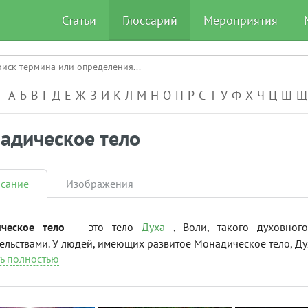
Статьи
Глоссарий
Мероприятия
А-Я
А
Б
В
Г
Д
Е
Ж
З
И
К
Л
М
Н
О
П
Р
С
Т
У
Ф
Х
Ч
Ц
Ш
Щ
адическое тело
сание
Изображения
ческое тело
— это тело
Духа
, Воли, такого духовного
ельствами. У людей, имеющих развитое Монадическое тело, Дух
ь полностью