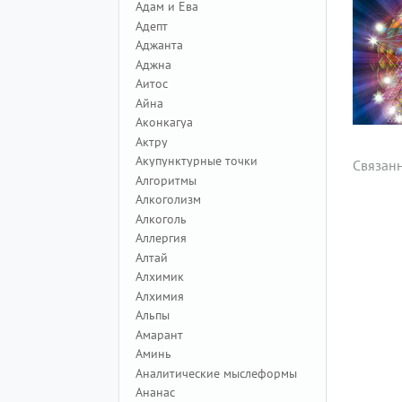
Адам и Ева
Адепт
Аджанта
Аджна
Аитос
Айна
Аконкагуа
Актру
Акупунктурные точки
Связан
Алгоритмы
Алкоголизм
Алкоголь
Аллергия
Алтай
Алхимик
Алхимия
Альпы
Амарант
Аминь
Аналитические мыслеформы
Ананас