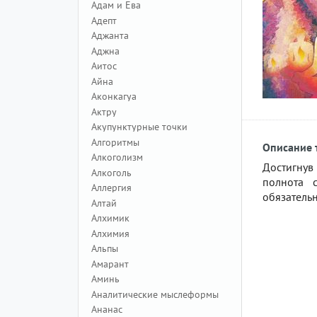
Адам и Ева
Адепт
Аджанта
Аджна
Аитос
Айна
Аконкагуа
Актру
Акупунктурные точки
Алгоритмы
Описание 
Алкоголизм
Достигнув
Алкоголь
полнота 
Аллергия
обязатель
Алтай
Алхимик
Алхимия
Альпы
Амарант
Аминь
Аналитические мыслеформы
Ананас