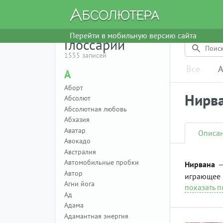
Перейти в мобильную версию сайта
Глоссарий
1555 записей
Все
А
А
Аборт
Нирв
Абсолют
Абсолютная любовь
Абхазия
Аватар
Описа
Авокадо
Австралия
Автомобильные пробки
Нирвана
—
Автор
играющее в
Агни йога
показать 
Ад
Адама
Адамантная энергия