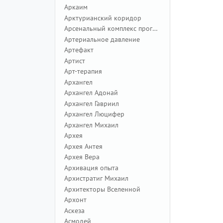
Аркаим
Арктурианский коридор
Арсенальный комплекс программ
Артериальное давление
Артефакт
Артист
Арт-терапия
Архангел
Архангел Адонай
Архангел Гавриил
Архангел Люцифер
Архангел Михаил
Архея
Архея Антея
Архея Вера
Архивация опыта
Архистратиг Михаил
Архитекторы Вселенной
Архонт
Аскеза
Асмодей