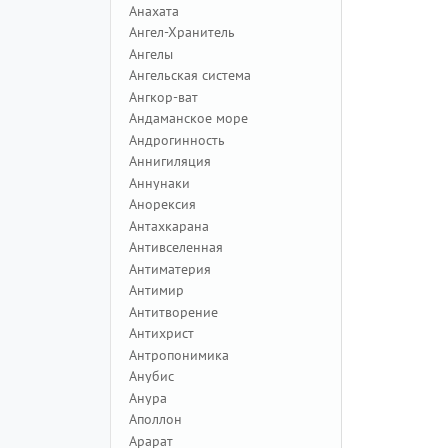
Анахата
Ангел-Хранитель
Ангелы
Ангельская система
Ангкор-ват
Андаманское море
Андрогинность
Аннигиляция
Аннунаки
Анорексия
Антахкарана
Антивселенная
Антиматерия
Антимир
Антитворение
Антихрист
Антропонимика
Анубис
Анура
Аполлон
Арарат