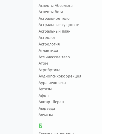
Аспекты Абсолюта
Аспекты бога
Астральное тело
Астральные сущности
Астральный план
Астролог
Астрология
Атлантида
Атмическое тело
Атом
Атрибутика
Аудиопсихокоррекция
Аура человека
Аутизм
Афон
Аштар Шеран
Аюрведа
Аяуаска
Б
Базальные ганглии