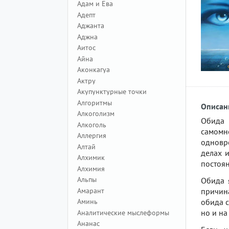
Адам и Ева
Адепт
Аджанта
Аджна
Аитос
Айна
Аконкагуа
Актру
Акупунктурные точки
Алгоритмы
Описан
Алкоголизм
Обида 
Алкоголь
самомн
Аллергия
одновре
Алтай
делах и
Алхимик
постоя
Алхимия
Альпы
Обида 
Амарант
причина
Аминь
обида с
но и на
Аналитические мыслеформы
Ананас