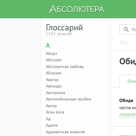
Глоссарий
1555 записей
Все
А
Аборт
Оби
Абсолют
Абсолютная любовь
Абхазия
Аватар
Опи
Авокадо
Австралия
Автомобильные пробки
Обида
—
Автор
чести и
Агни йога
показат
Ад
Адама
Адамантная энергия