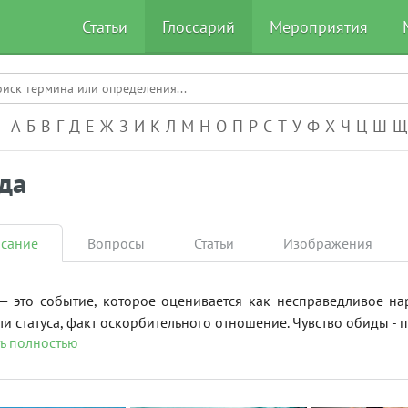
Статьи
Глоссарий
Мероприятия
А-Я
А
Б
В
Г
Д
Е
Ж
З
И
К
Л
М
Н
О
П
Р
С
Т
У
Ф
Х
Ч
Ц
Ш
Щ
да
сание
Вопросы
Статьи
Изображения
 это событие, которое оценивается как несправедливое на
ли статуса, факт оскорбительного отношение. Чувство обиды - 
ь полностью