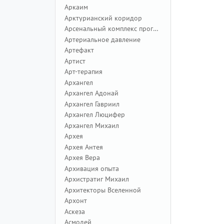
Аркаим
Арктурианский коридор
Арсенальный комплекс программ
Артериальное давление
Артефакт
Артист
Арт-терапия
Архангел
Архангел Адонай
Архангел Гавриил
Архангел Люцифер
Архангел Михаил
Архея
Архея Антея
Архея Вера
Архивация опыта
Архистратиг Михаил
Архитекторы Вселенной
Архонт
Аскеза
Асмодей