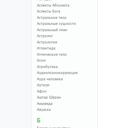
Аспекты Абсолюта
Аспекты бога
Астральное тело
Астральные сущности
Астральный план
Астролог
Астрология
Атлантида
Атмическое тело
Атом
Атрибутика
Аудиопсихокоррекция
Аура человека
Аутизм
Афон
Аштар Шеран
Аюрведа
Аяуаска
Б
Базальные ганглии