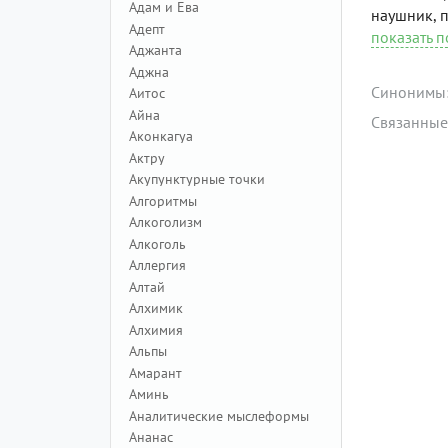
Адам и Ева
наушник, п
Адепт
показать 
Аджанта
Аджна
Синонимы
Аитос
Айна
Связанные
Аконкагуа
Актру
Акупунктурные точки
Алгоритмы
Алкоголизм
Алкоголь
Аллергия
Алтай
Алхимик
Алхимия
Альпы
Амарант
Аминь
Аналитические мыслеформы
Ананас