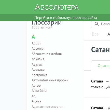
Перейти в мобильную версию сайта
Глоссарий
1555 записей
Все
А
А
Аборт
Сатан
Абсолют
Абсолютная любовь
Абхазия
Аватар
Описа
Авокадо
Австралия
Автомобильные пробки
Сатана
— г
Автор
толкающий 
Агни йога
Ад
Адама
Адамантная энергия
Сатана
— (