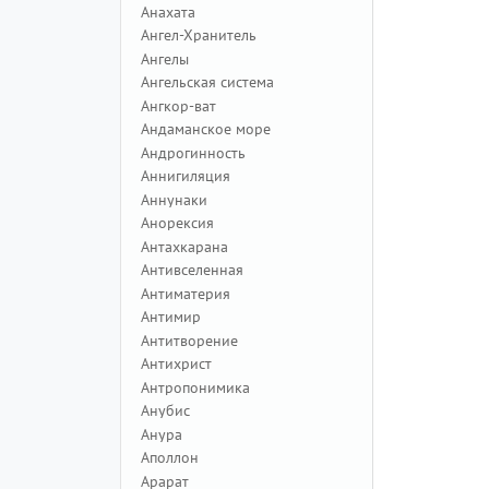
Анахата
Ангел-Хранитель
Ангелы
Ангельская система
Ангкор-ват
Андаманское море
Андрогинность
Аннигиляция
Аннунаки
Анорексия
Антахкарана
Антивселенная
Антиматерия
Антимир
Антитворение
Антихрист
Антропонимика
Анубис
Анура
Аполлон
Арарат