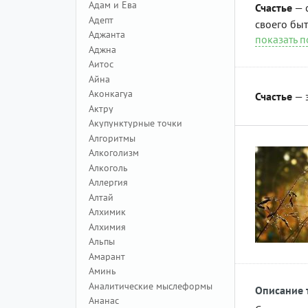
Адам и Ева
Счастье
— 
Адепт
своего быт
Аджанта
показать 
Аджна
Аитос
Айна
Аконкагуа
Счастье
— 
Актру
Акупунктурные точки
Алгоритмы
Алкоголизм
Алкоголь
Аллергия
Алтай
Алхимик
Алхимия
Альпы
Амарант
Аминь
Аналитические мыслеформы
Описание 
Ананас