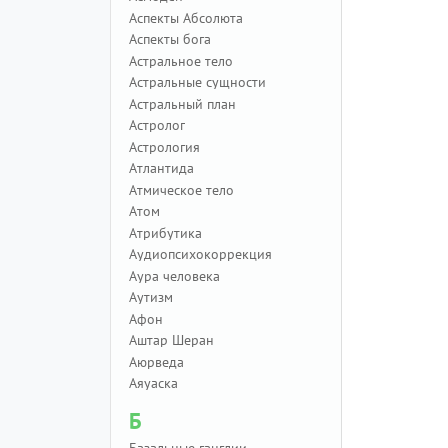
Аспекты Абсолюта
Аспекты бога
Астральное тело
Астральные сущности
Астральный план
Астролог
Астрология
Атлантида
Атмическое тело
Атом
Атрибутика
Аудиопсихокоррекция
Аура человека
Аутизм
Афон
Аштар Шеран
Аюрведа
Аяуаска
Б
Базальные ганглии