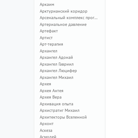
Аркаим
Арктурианский коридор
Арсенальный комплекс программ
Артериальное давление
Артефакт
Артист
Арт-терапия
Архангел
Архангел Адонай
Архангел Гавриил
Архангел Люцифер
Архангел Михаил
Архея
Архея Антея
Архея Вера
Архивация опыта
Архистратиг Михаил
Архитекторы Вселенной
Архонт
Аскеза
Асмодей