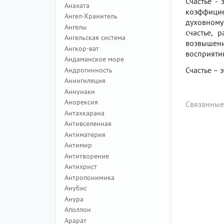
Счастье -
Анахата
коэффицие
Ангел-Хранитель
духовному
Ангелы
счастье, 
Ангельская система
возвышени
Ангкор-ват
восприяти
Андаманское море
Счастье –
Андрогинность
Аннигиляция
Аннунаки
Анорексия
Связанные
Антахкарана
Антивселенная
Антиматерия
Антимир
Антитворение
Антихрист
Антропонимика
Анубис
Анура
Аполлон
Арарат