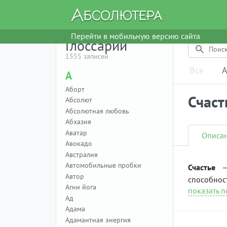
Перейти в мобильную версию сайта
Глоссарий
1555 записей
Все
А
А
Аборт
Счаст
Абсолют
Абсолютная любовь
Абхазия
Аватар
Описа
Авокадо
Австралия
Автомобильные пробки
Счастье
— 
Автор
способност
Агни йога
показать 
Ад
Адама
Адамантная энергия