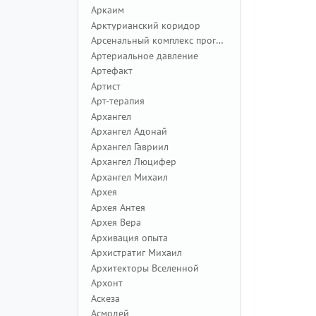
Аркаим
Арктурианский коридор
Арсенальный комплекс программ
Артериальное давление
Артефакт
Артист
Арт-терапия
Архангел
Архангел Адонай
Архангел Гавриил
Архангел Люцифер
Архангел Михаил
Архея
Архея Антея
Архея Вера
Архивация опыта
Архистратиг Михаил
Архитекторы Вселенной
Архонт
Аскеза
Асмодей