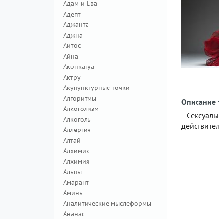
Адам и Ева
Адепт
Аджанта
Аджна
Аитос
Айна
Аконкагуа
Актру
Акупунктурные точки
Алгоритмы
Описание 
Алкоголизм
Сексуаль
Алкоголь
действител
Аллергия
Алтай
Алхимик
Алхимия
Альпы
Амарант
Аминь
Аналитические мыслеформы
Ананас