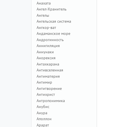
Анахата
Ангел-Хранитель
Ангелы
Ангельская система
Ангкор-ват
Андаманское море
Андрогинность
Аннигиляция
Аннунаки
Анорексия
Антахкарана
Антивселенная
Антиматерия
Антимир
Антитворение
Антихрист
Антропонимика
Анубис
Анура
Аполлон
Арарат