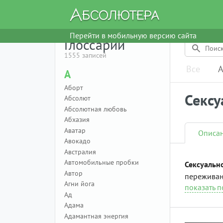
Перейти в мобильную версию сайта
Глоссарий
1555 записей
Все
А
А
Аборт
Сексу
Абсолют
Абсолютная любовь
Абхазия
Аватар
Описа
Авокадо
Австралия
Автомобильные пробки
Сексуальн
Автор
переживан
Агни йога
показать 
Ад
Адама
Адамантная энергия