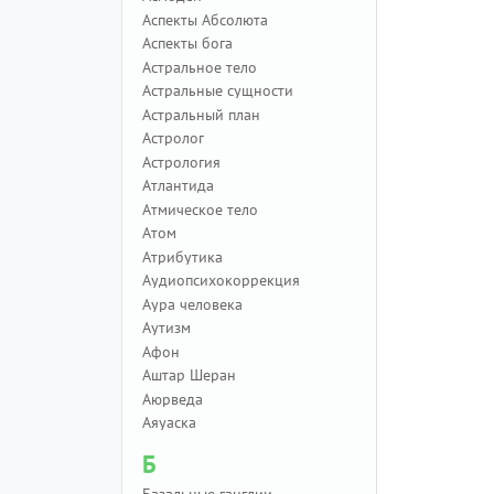
Аспекты Абсолюта
Аспекты бога
Астральное тело
Астральные сущности
Астральный план
Астролог
Астрология
Атлантида
Атмическое тело
Атом
Атрибутика
Аудиопсихокоррекция
Аура человека
Аутизм
Афон
Аштар Шеран
Аюрведа
Аяуаска
Б
Базальные ганглии