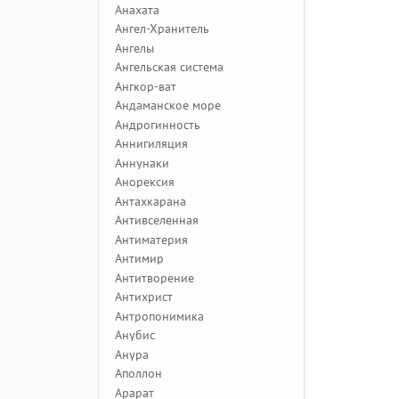
Анахата
Ангел-Хранитель
Ангелы
Ангельская система
Ангкор-ват
Андаманское море
Андрогинность
Аннигиляция
Аннунаки
Анорексия
Антахкарана
Антивселенная
Антиматерия
Антимир
Антитворение
Антихрист
Антропонимика
Анубис
Анура
Аполлон
Арарат