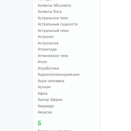
Аспекты Абсолюта
Аспекты бога
Астральное тело
Астральные сущности
Астральный план
Астролог
Астрология
Атлантида
Атмическое тело
Атом
Атрибутика
Аудиопсихокоррекция
Аура человека
Аутизм
Афон
Аштар Шеран
Аюрведа
Аяуаска
Б
Базальные ганглии