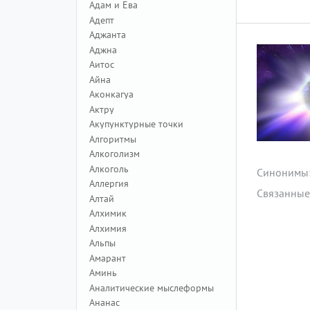
Адам и Ева
Адепт
Аджанта
Аджна
Аитос
Айна
Аконкагуа
Актру
Акупунктурные точки
Алгоритмы
Алкоголизм
Алкоголь
Синонимы
Аллергия
Связанные
Алтай
Алхимик
Алхимия
Альпы
Амарант
Аминь
Аналитические мыслеформы
Ананас