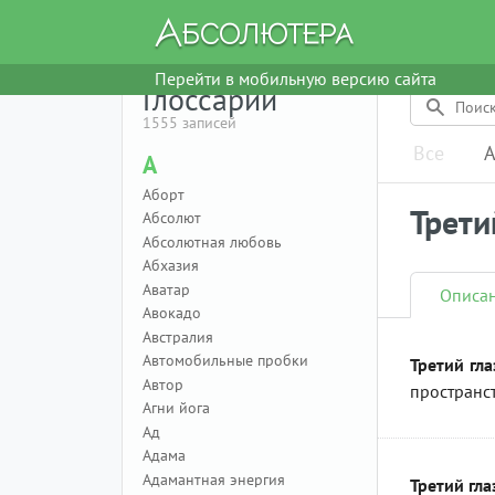
Перейти в мобильную версию сайта
Глоссарий
1555 записей
Все
А
А
Аборт
Трети
Абсолют
Абсолютная любовь
Абхазия
Аватар
Описа
Авокадо
Австралия
Автомобильные пробки
Третий гла
Автор
пространс
Агни йога
Ад
Адама
Адамантная энергия
Третий гла