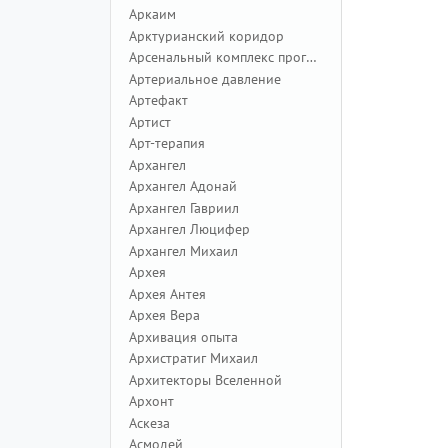
Аркаим
Арктурианский коридор
Арсенальный комплекс программ
Артериальное давление
Артефакт
Артист
Арт-терапия
Архангел
Архангел Адонай
Архангел Гавриил
Архангел Люцифер
Архангел Михаил
Архея
Архея Антея
Архея Вера
Архивация опыта
Архистратиг Михаил
Архитекторы Вселенной
Архонт
Аскеза
Асмодей