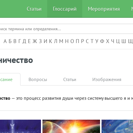
Статьи
Глоссарий
Мероприятия
А-Я
А
Б
В
Г
Д
Е
Ж
З
И
К
Л
М
Н
О
П
Р
С
Т
У
Ф
Х
Ч
Ц
Ш
Щ
ничество
сание
Вопросы
Статьи
Изображения
ество
— это процесс развития души через систему высшего я и 