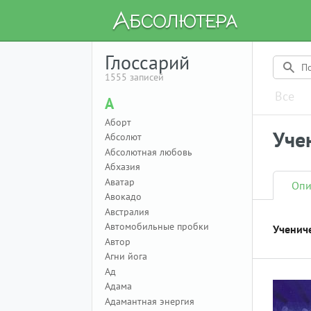
Глоссарий
1555 записей
Все
А
Аборт
Уче
Абсолют
Абсолютная любовь
Абхазия
Аватар
Опи
Авокадо
Австралия
Автомобильные пробки
Ученич
Автор
Агни йога
Ад
Адама
Адамантная энергия