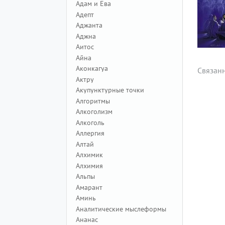
Адам и Ева
Адепт
Аджанта
Аджна
Аитос
Айна
Аконкагуа
Связан
Актру
Акупунктурные точки
Алгоритмы
Алкоголизм
Алкоголь
Аллергия
Алтай
Алхимик
Алхимия
Альпы
Амарант
Аминь
Аналитические мыслеформы
Ананас