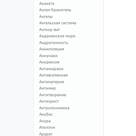
Анахата
Ангел-Хранитель
Ангелы
Ангельская система
Ангкор-ват
Андаманское море
Андрогинность
Аннигиляция
Аннунаки
Анорексия
Антахкарана
Антивселенная
Антиматерия
Антимир
Антитворение
Антихрист
Антропонимика
Анубис
Анура
Аполлон
Арарат