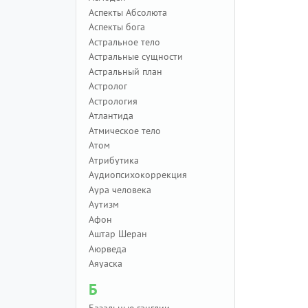
Аспекты Абсолюта
Аспекты бога
Астральное тело
Астральные сущности
Астральный план
Астролог
Астрология
Атлантида
Атмическое тело
Атом
Атрибутика
Аудиопсихокоррекция
Аура человека
Аутизм
Афон
Аштар Шеран
Аюрведа
Аяуаска
Б
Базальные ганглии