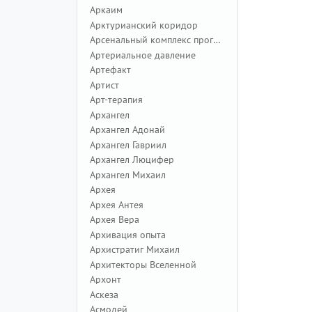
Аркаим
Арктурианский коридор
Арсенальный комплекс программ
Артериальное давление
Артефакт
Артист
Арт-терапия
Архангел
Архангел Адонай
Архангел Гавриил
Архангел Люцифер
Архангел Михаил
Архея
Архея Антея
Архея Вера
Архивация опыта
Архистратиг Михаил
Архитекторы Вселенной
Архонт
Аскеза
Асмодей