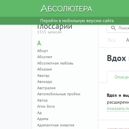
Перейти в мобильную версию сайта
Глоссарий
1555 записей
Все
А
А
Аборт
Вдох 
Абсолют
Абсолютная любовь
Абхазия
Аватар
Описа
Авокадо
Австралия
Автомобильные пробки
Вдох и вы
Автор
расширения
Агни йога
показать 
Ад
Адама
Адамантная энергия