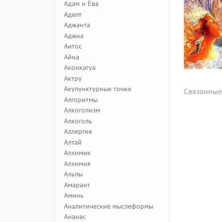
Адам и Ева
Адепт
Аджанта
Аджна
Аитос
Айна
Аконкагуа
Актру
Акупунктурные точки
Связанные
Алгоритмы
Алкоголизм
Алкоголь
Аллергия
Алтай
Алхимик
Алхимия
Альпы
Амарант
Аминь
Аналитические мыслеформы
Ананас